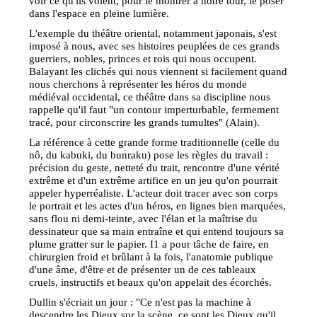
voir ce qu'ils voient, pour le montrer à notre tour, le poser
dans l'espace en pleine lumière.
L'exemple du théâtre oriental, notamment japonais, s'est
imposé à nous, avec ses histoires peuplées de ces grands
guerriers, nobles, princes et rois qui nous occupent.
Balayant les clichés qui nous viennent si facilement quand
nous cherchons à représenter les héros du monde
médiéval occidental, ce théâtre dans sa discipline nous
rappelle qu'il faut "un contour imperturbable, fermement
tracé, pour circonscrire les grands tumultes" (Alain).
La référence à cette grande forme traditionnelle (celle du
nô, du kabuki, du bunraku) pose les règles du travail :
précision du geste, netteté du trait, rencontre d'une vérité
extrême et d'un extrême artifice en un jeu qu'on pourrait
appeler hyperréaliste. L'acteur doit tracer avec son corps
le portrait et les actes d'un héros, en lignes bien marquées,
sans flou ni demi-teinte, avec l'élan et la maîtrise du
dessinateur que sa main entraîne et qui entend toujours sa
plume gratter sur le papier. I1 a pour tâche de faire, en
chirurgien froid et brûlant à la fois, l'anatomie publique
d'une âme, d'être et de présenter un de ces tableaux
cruels, instructifs et beaux qu'on appelait des écorchés.
Dullin s'écriait un jour : "Ce n'est pas la machine à
descendre les Dieux sur la scène, ce sont les Dieux qu'il