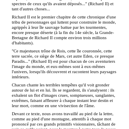
spectres de ceux qu'ils avaient déposés..." (Richard II) et
tant d'autres choses...
Richard II est le premier chapitre de cette chronique d'une
tribu de personnages qui luttent pour construire le monde,
agrippés à leur île sauvage battue par les tourmentes,
encore presque déserte (à la fin du 14e siècle, la Grande-
Bretagne de Richard II compte environ trois millions
d'habitants).
"Ce majestueux trône de Rois, cette île couronnée, cette
terre sacrée, ce siège de Mars, cet autre Eden, ce presque
Paradis..." (Richard II) est pour chacun de ces aventuriers
l'image du monde, et eux-mêmes sont à eux-mêmes
l'univers, lorsqu'ils découvrent et racontent leurs paysages
intérieurs.
Chacun chante les terribles tempêtes qu'il voit gronder
autour de lui et en lui. Ils se regardent, ils s'analysent : ils
exhalent un flot d'images crues, somptueuses, sanglantes,
extrêmes, faisant affleurer à chaque instant leur destin et
leur mort, comme en une vivisection de l'âme.
Devant ce texte, nous avons travaillé au pied de la lettre,
comme au pied d'une montagne, attentifs à chaque mot
prononcé par ces grands primitifs visionnaires, tâchant de