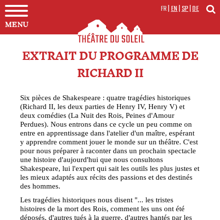
FR
|
EN
|
SP
|
DE
MENU
EXTRAIT DU PROGRAMME DE
RICHARD II
Six pièces de Shakespeare : quatre tragédies historiques
(Richard II, les deux parties de Henry IV, Henry V) et
deux comédies (La Nuit des Rois, Peines d'Amour
Perdues). Nous entrons dans ce cycle un peu comme on
entre en apprentissage dans l'atelier d'un maître, espérant
y apprendre comment jouer le monde sur un théâtre. C'est
pour nous préparer à raconter dans un prochain spectacle
une histoire d'aujourd'hui que nous consultons
Shakespeare, lui l'expert qui sait les outils les plus justes et
les mieux adaptés aux récits des passions et des destinés
des hommes.
Les tragédies historiques nous disent "... les tristes
histoires de la mort des Rois, comment les uns ont été
déposés, d'autres tués à la guerre, d'autres hantés par les