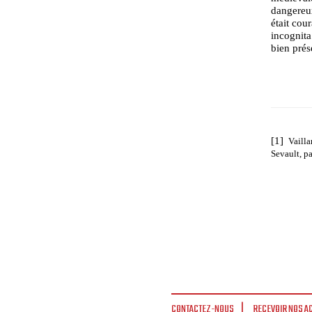
dangereu
était cou
incognita
bien prés
[1]
Vailla
Sevault, p
CONTACTEZ-NOUS
RECEVOIR NOS A