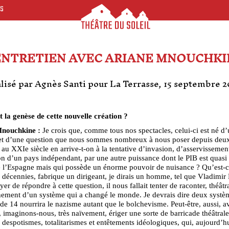
ES
ENTRETIEN AVEC ARIANE MNOUCHKI
lisé par Agnès Santi pour La Terrasse, 15 septembre 
t la genèse de cette nouvelle création ?
nouchkine :
Je crois que, comme tous nos spectacles, celui-ci est né d
et d’une question que nous sommes nombreux à nous poser depuis deux
u XXIe siècle en arrive-t-on à la tentative d’invasion, d’asservissemen
on d’un pays indépendant, par une autre puissance dont le PIB est quasi
e l’Espagne mais qui possède un énorme pouvoir de nuisance ? Qu’est-c
 décennies, fabrique un dirigeant, je dirais un homme, tel que Vladimir 
yer de répondre à cette question, il nous fallait tenter de raconter, théât
ement d’un système qui a changé le monde. Je devrais dire deux systèm
 de 14 nourrira le nazisme autant que le bolchevisme. Peut-être, aussi, a
, imaginons-nous, très naïvement, ériger une sorte de barricade théâtrale
s despotismes, totalitarismes et entêtements idéologiques, qui, aujourd’h