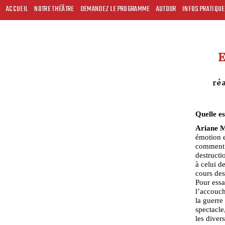
ACCUEIL
NOTRE THÉÂTRE
DEMANDEZ LE PROGRAMME
AUTOUR
INFOS PRATIQU
réa
Quelle es
Ariane M
émotion 
comment a
destructi
à celui d
cours des
Pour essa
l’accouch
la guerre
spectacle
les diver