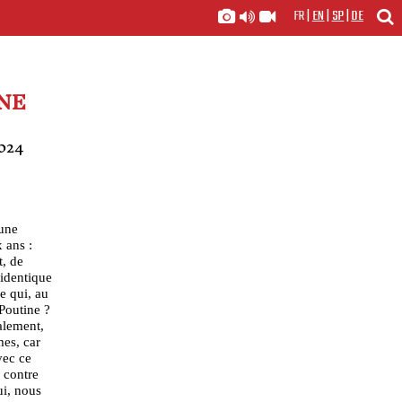
FR
|
EN
|
SP
|
DE
NE
2024
’une
 ans :
t, de
 identique
e qui, au
Poutine ?
ralement,
es, car
vec ce
 contre
ui, nous