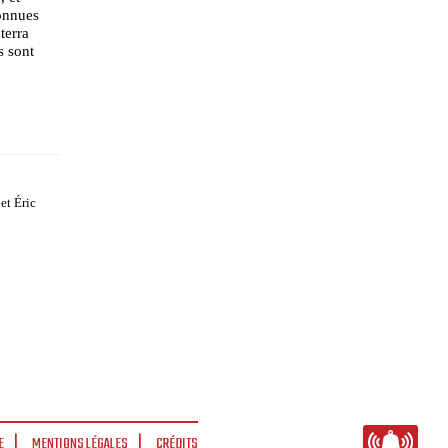
onnues
terra
s sont
et Éric
E
MENTIONS LÉGALES
CRÉDITS