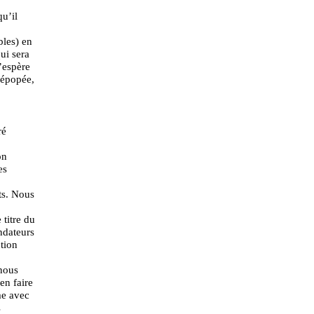
u’il
bles) en
ui sera
J’espère
 épopée,
ré
on
es
ts. Nous
 titre du
ndateurs
tion
 nous
en faire
me avec
s