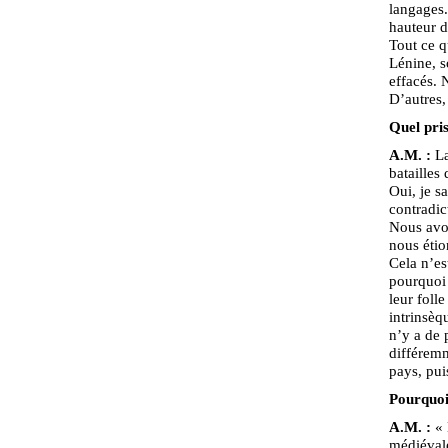
langages. 
hauteur d
Tout ce q
Lénine, s
effacés. 
D’autres,
Quel pri
A.M. :
La
batailles
Oui, je s
contradict
Nous avon
nous étio
Cela n’es
pourquoi 
leur foll
intrinsèq
n’y a de 
différem
pays, pui
Pourquoi 
A.M. :
« 
médiévale