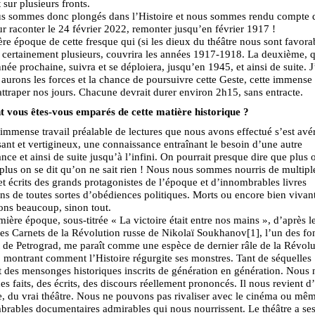
sur plusieurs fronts.
s sommes donc plongés dans l’Histoire et nous sommes rendu compte q
our raconter le 24 février 2022, remonter jusqu’en février 1917 !
re époque de cette fresque qui (si les dieux du théâtre nous sont favora
certainement plusieurs, couvrira les années 1917-1918. La deuxième, q
nnée prochaine, suivra et se déploiera, jusqu’en 1945, et ainsi de suite. 
aurons les forces et la chance de poursuivre cette Geste, cette immense
attraper nos jours. Chacune devrait durer environ 2h15, sans entracte.
vous êtes-vous emparés de cette matière historique ?
immense travail préalable de lectures que nous avons effectué s’est avé
ant et vertigineux, une connaissance entraînant le besoin d’une autre
nce et ainsi de suite jusqu’à l’infini. On pourrait presque dire que plus 
, plus on se dit qu’on ne sait rien ! Nous nous sommes nourris de multipl
et écrits des grands protagonistes de l’époque et d’innombrables livres
ens de toutes sortes d’obédiences politiques. Morts ou encore bien vivan
ons beaucoup, sinon tout.
mière époque, sous-titrée « La victoire était entre nos mains », d’après le
s Carnets de la Révolution russe de Nikolaï Soukhanov[1], l’un des fo
 de Petrograd, me paraît comme une espèce de dernier râle de la Révolu
, montrant comment l’Histoire régurgite ses monstres. Tant de séquelles
t des mensonges historiques inscrits de génération en génération. Nous
es faits, des écrits, des discours réellement prononcés. Il nous revient d’
e, du vrai théâtre. Nous ne pouvons pas rivaliser avec le cinéma ou mê
brables documentaires admirables qui nous nourrissent. Le théâtre a se