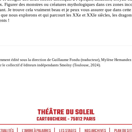
x. Figurer des monstres ou créatures mythologiques dans ces zones inc
rant. Je trouve cela vraiment beau et je peux vous assurer que dans cette 
 que nous explorons et qui parcourt les XXe et XXIe siècles, les dragon
ents !
mment édité sous la direction de Guillaume Fondu (traducteur), Mylène Hernandez 
ar le collectif d’éditeurs indépendants Smolny (Toulouse, 2024).
THÉÂTRE DU SOLEIL
CARTOUCHERIE - 75012 PARIS
CTUALITÉS
L'ARBRE À PALABRES
LES STAGES
NOS ARCHIVES
PLAN DU SIT