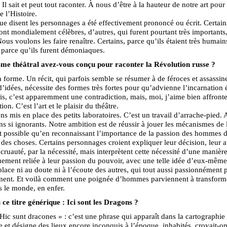
Il sait et peut tout raconter. À nous d’être à la hauteur de notre art pour 
e l’Histoire.
ue disent les personnages a été effectivement prononcé ou écrit. Certa
ont mondialement célèbres, d’autres, qui furent pourtant très importants,
Nous voulons les faire renaître. Certains, parce qu’ils étaient très humain
 parce qu’ils furent démoniaques.
sme théâtral avez-vous conçu pour raconter la Révolution russe ?
 forme. Un récit, qui parfois semble se résumer à de féroces et assassin
 d’idées, nécessite des formes très fortes pour qu’advienne l’incarnation 
ais, c’est apparemment une contradiction, mais, moi, j’aime bien affronte
ion. C’est l’art et le plaisir du théâtre.
s mis en place des petits laboratoires. C’est un travail d’arrache-pied. 
ns si ignorants. Notre ambition est de réussir à jouer les mécanismes de l
t possible qu’en reconnaissant l’importance de la passion des hommes d
des choses. Certains personnages croient expliquer leur décision, leur at
e cruauté, par la nécessité, mais interprètent cette nécessité d’une manièr
uement reliée à leur passion du pouvoir, avec une telle idée d’eux-même
place ni au doute ni à l’écoute des autres, qui tout aussi passionnément 
ment. Et voilà comment une poignée d’hommes parviennent à transforme
s le monde, en enfer.
ce titre générique : Ici sont les Dragons ?
Hic sunt dracones » : c’est une phrase qui apparaît dans la cartographie
 et désigne des lieux encore inconquis à l’époque, inhabités, croyait-on