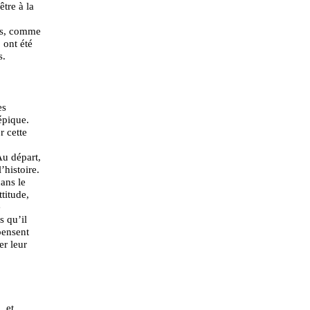
être à la
ins, comme
 ont été
s.
es
épique.
r cette
Au départ,
’histoire.
ans le
titude,
e
s qu’il
pensent
r leur
, et