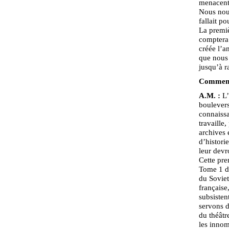
menacent 
Nous nou
fallait p
La premiè
comptera 
créée l’a
que nous 
jusqu’à r
Comment 
A.M. :
L’
boulevers
connaissa
travaille
archives 
d’histori
leur devr
Cette pre
Tome 1 de
du Soviet
française
subsisten
servons d
du théâtr
les innom