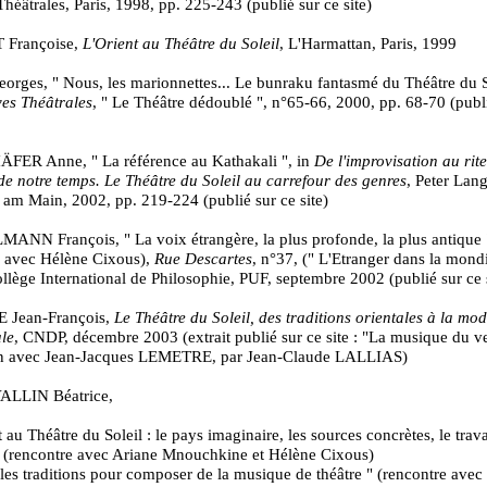
Théâtrales, Paris, 1998, pp. 225-243 (publié sur ce site)
 Françoise,
L'Orient au Théâtre du Soleil
, L'Harmattan, Paris, 1999
ges, " Nous, les marionnettes... Le bunraku fantasmé du Théâtre du So
ves Théâtrales
, " Le Théâtre dédoublé ", n°65-66, 2000, pp. 68-70 (publ
ER Anne, " La référence au Kathakali ", in
De l'improvisation au rite
de notre temps. Le Théâtre du Soleil au carrefour des genres
, Peter Lang
 am Main, 2002, pp. 219-224 (publié sur ce site)
NN François, " La voix étrangère, la plus profonde, la plus antique 
n avec Hélène Cixous),
Rue Descartes
, n°37, (" L'Etranger dans la mondia
lège International de Philosophie, PUF, septembre 2002 (publié sur ce s
 Jean-François,
Le Théâtre du Soleil, des traditions orientales à la mod
le
, CNDP, décembre 2003 (extrait publié sur ce site : "La musique du ve
ien avec Jean-Jacques LEMETRE, par Jean-Claude LALLIAS)
ALLIN Béatrice,
t au Théâtre du Soleil : le pays imaginaire, les sources concrètes, le trava
" (rencontre avec Ariane Mnouchkine et Hélène Cixous)
 les traditions pour composer de la musique de théâtre " (rencontre avec