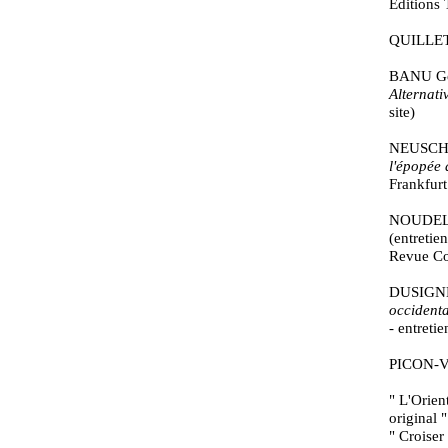
Editions 
QUILLET
BANU Geor
Alternati
site)
NEUSCHÄF
l'épopée 
Frankfurt
NOUDELMA
(entretie
Revue Col
DUSIGNE
occidenta
- entret
PICON-V
" L'Orien
original 
" Croiser