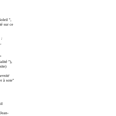
leil ",
ié sur ce
 :
,
"
lité "),
ite)
ernité
r à soie"
il
 Jean-