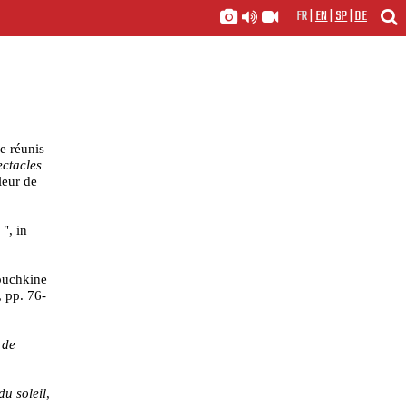
FR
|
EN
|
SP
|
DE
e réunis
ectacles
leur de
", in
ouchkine
, pp. 76-
 de
du soleil
,