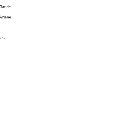
-Claude
 Ariane
ok,