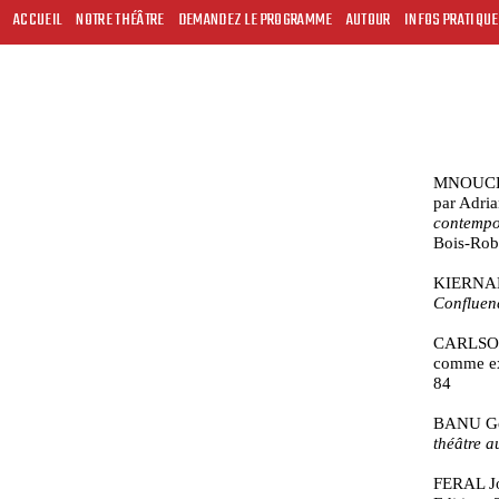
ACCUEIL
NOTRE THÉÂTRE
DEMANDEZ LE PROGRAMME
AUTOUR
INFOS PRATIQU
MNOUCHKI
par Adr
contempo
Bois-Robe
KIERNANDE
Confluen
CARLSON
comme exe
84
BANU Geo
théâtre 
FERAL Jos