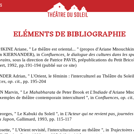
ES
ELÉMENTS DE BIBLIOGRAPHIE
NE Ariane, " Le théâtre est oriental... " (propos d'Ariane Mnouchkin
ian KIERNANDER), in
Confluences, le dialogue des cultures dans les sp
rains
, sous la direction de Patrice PAVIS, prépublications du Petit Brico
rt, 1992, pp.191-194 (publié sur ce site)
R Adrian, " L'Orient, le féminin : l'interculturel au Théâtre du Soleil 
ces
,
op. cit.
, pp. 195-204
 Marvin, " Le
Mahabharata
de Peter Brook et
L'Indiade
d'Ariane Mn
mples de théâtre contemporain interculturel ", in
Confluences
,
op. cit.
rges, " Le Kabuki du Soleil ", in
L'Acteur qui ne revient pas, journées
au Japon
, Gallimard, 1993, pp. 115-117
ette, " L'Orient revisité, l'interculturalisme au théâtre ", in
Trajectoires 