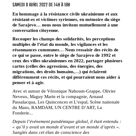
SAMEDI 9 AVRIL 2022 DE 14H À 18H
En hommage à la résistance civile ukrainienne et aux
résistant-es et victimes syriennes, en mémoire du siège
de Sarajevo… nous nous invitons mutuellement à une
conversation citoyenne.
Recouper les champs des solidarités, les perceptions
multiples de l’état du monde, les vigilances et les
résonnances communes… Nous ressaisir des récits de
ce qui se passe, entre le siège de Sarajevo de 1992 et
ceux des villes ukrainiennes en 2022, partager plusieurs
cartes (celles des agressions, des énergies, des
migrations, des droits humains,…) qui éclairent
différemment ces récits, et qui pourraient nous aider à
penser et à agir.
Avec et autour de Véronique Nahoum-Grappe, Olivier
Neveux, Maguy Marin et la compagnie, Arnaud
Passalacqua, Les Quinconces et L’espal, Scène nationale
du Mans, RAMDAM, UN CENTRE D’ART, La
Fonderie...
Depuis l’événement pandémique global, il était entendu :
« qu’il y avait un monde d’avant et un monde d’après ».
Sanglés dans cet élan de conscience des