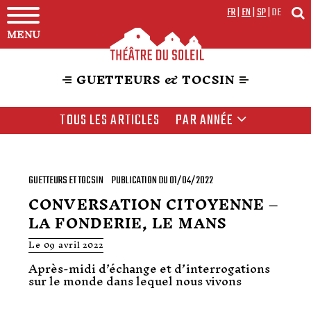
FR
|
EN
|
SP
|
DE
MENU
GUETTEURS & TOCSIN
TOUS LES ARTICLES
PAR ANNÉE
GUETTEURS ET TOCSIN
PUBLICATION DU 01/04/2022
CONVERSATION CITOYENNE –
LA FONDERIE, LE MANS
Le 09 avril 2022
Après-midi d’échange et d’interrogations
sur le monde dans lequel nous vivons