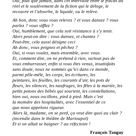
Oui, plus que jamais, dans cet intervalle entre le fracas du
réel et le soulèvement de la fiction qui le déloge, le
recouvre et l’absorbe, le liquide, ou le relève.
Ah bon, donc vous vous relevez ? et vous dansez ? vous
parlez ? vous sifflez ?
Oui, humblement, que cela soit résistance à s’y tenir.
Alors peut-on dire : vous dansez, et chantez ?
Peut-être, cela aussi désigne ceci
Ah donc, vous peignez et pêchez ?
Oui, si vous voulez, mais ensemble, avec vous.
Et, comment dire, on ne prétend à rien, surtout pas de
vous embarrasser, enfin si vous êtes venus, insatisfaits
sans doute, nous ne sommes qu’ici dans ce monde,
parmi pêle-mêle, les corps, les écritures, les
peintures, les feuilles, les courants d’air, les pots de
fleurs, les silences, les naufrages, les fêtes à la mariée, les
petits petons des bébés qui sourient, les constellations,
bien oui, nous oscillons, pied à pied. Mais c’est
la moindre des hospitalités, avec l’essentiel de ce
que nous appelons rigueur.
Alors là, madame, on se perd, ça veut dire quoi au clair ?
(incendie dans le théâtre de Marioupol)
Et si on allait se baigner ? au réfectoire !
François Tanguy