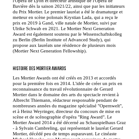
l'Opéra de Lyon et directeur artistique de l'Opéra de
Bavière dès la saison 2021/22, ainsi que par les initiateurs
du Prix Mortier. Le premier lauréat a été le dramaturge et
metteur en scène polonais Krystian Lada, qui a reçu le
prix en 2019 à Gand, ville natale de Mortier, suivi par
Ulrike Schwab en 2021. Le Mortier Next Generation
Award est également soutenu par le Wissenschaftskolleg
zu Berlin (Berlin Institute of Advanced Study), qui
propose aux lauréats une résidence de plusieurs mois
(Mortier Next Generation Fellowship).
HISTOIRE DES MORTIER AWARDS
Les Mortier Awards ont été créés en 2013 et accordés
pour la première fois en 2014. L'idée de créer un prix en
reconnaissance du travail révolutionnaire de Gerard
Mortier dans le domaine des arts du spectacle revient à
Albrecht Thiemann, rédacteur responsable pendant de
nombreuses années du magazine spécialisé "Opernwelt",
et à Heinz Weyringer, directeur du concours de mise en
scène et de scénographie d'opéra "Ring Award". Le
Mortier Award 2014 a été décerné au Schauspielhaus Graz
- à Sylvain Cambreling, qui représentait le lauréat Gerard
Mortier, décédé peu de temps auparavant. Le cinéaste