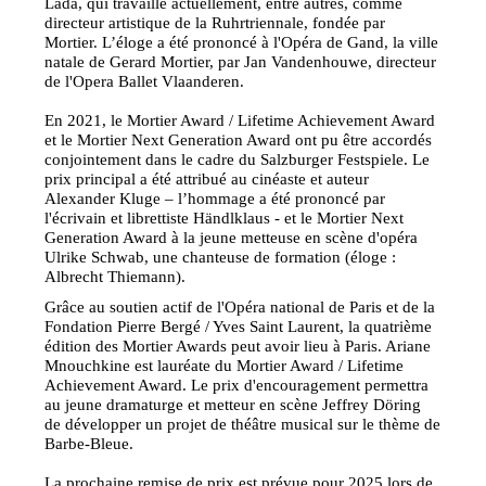
Lada, qui travaille actuellement, entre autres, comme
directeur artistique de la Ruhrtriennale, fondée par
Mortier. L’éloge a été prononcé à l'Opéra de Gand, la ville
natale de Gerard Mortier, par Jan Vandenhouwe, directeur
de l'Opera Ballet Vlaanderen.
En 2021, le Mortier Award / Lifetime Achievement Award
et le Mortier Next Generation Award ont pu être accordés
conjointement dans le cadre du Salzburger Festspiele. Le
prix principal a été attribué au cinéaste et auteur
Alexander Kluge – l’hommage a été prononcé par
l'écrivain et librettiste Händlklaus - et le Mortier Next
Generation Award à la jeune metteuse en scène d'opéra
Ulrike Schwab, une chanteuse de formation (éloge :
Albrecht Thiemann).
Grâce au soutien actif de l'Opéra national de Paris et de la
Fondation Pierre Bergé / Yves Saint Laurent, la quatrième
édition des Mortier Awards peut avoir lieu à Paris. Ariane
Mnouchkine est lauréate du Mortier Award / Lifetime
Achievement Award. Le prix d'encouragement permettra
au jeune dramaturge et metteur en scène Jeffrey Döring
de développer un projet de théâtre musical sur le thème de
Barbe-Bleue.
La prochaine remise de prix est prévue pour 2025 lors de