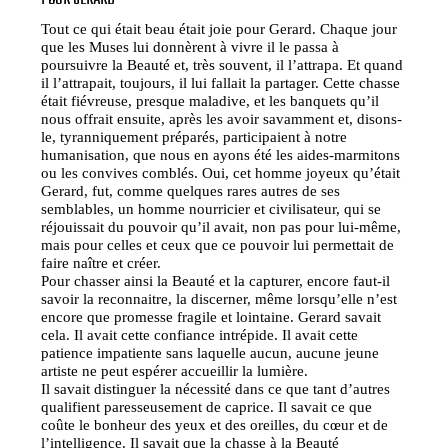
POUR GÉRARD
Tout ce qui était beau était joie pour Gerard. Chaque jour
que les Muses lui donnèrent à vivre il le passa à
poursuivre la Beauté et, très souvent, il l’attrapa. Et quand
il l’attrapait, toujours, il lui fallait la partager. Cette chasse
était fiévreuse, presque maladive, et les banquets qu’il
nous offrait ensuite, après les avoir savamment et, disons-
le, tyranniquement préparés, participaient à notre
humanisation, que nous en ayons été les aides-marmitons
ou les convives comblés. Oui, cet homme joyeux qu’était
Gerard, fut, comme quelques rares autres de ses
semblables, un homme nourricier et civilisateur, qui se
réjouissait du pouvoir qu’il avait, non pas pour lui-même,
mais pour celles et ceux que ce pouvoir lui permettait de
faire naître et créer.
Pour chasser ainsi la Beauté et la capturer, encore faut-il
savoir la reconnaitre, la discerner, même lorsqu’elle n’est
encore que promesse fragile et lointaine. Gerard savait
cela. Il avait cette confiance intrépide. Il avait cette
patience impatiente sans laquelle aucun, aucune jeune
artiste ne peut espérer accueillir la lumière.
Il savait distinguer la nécessité dans ce que tant d’autres
qualifient paresseusement de caprice. Il savait ce que
coûte le bonheur des yeux et des oreilles, du cœur et de
l’intelligence. Il savait que la chasse à la Beauté