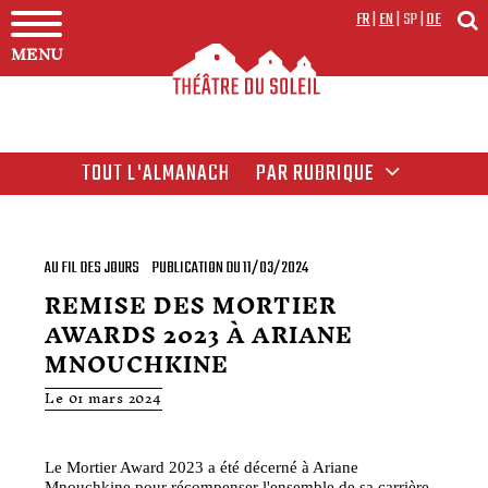
FR
|
EN
|
SP
|
DE
MENU
TOUT L'ALMANACH
PAR RUBRIQUE
AU FIL DES JOURS
PUBLICATION DU 11/03/2024
REMISE DES MORTIER
AWARDS 2023 À ARIANE
MNOUCHKINE
Le 01 mars 2024
Le Mortier Award 2023 a été décerné à Ariane
Mnouchkine pour récompenser l'ensemble de sa carrière.