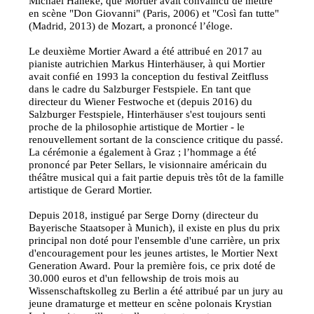
Michael Haneke, que Mortier avait convaincu de mettre
en scène "Don Giovanni" (Paris, 2006) et "Così fan tutte"
(Madrid, 2013) de Mozart, a prononcé l’éloge.
Le deuxième Mortier Award a été attribué en 2017 au
pianiste autrichien Markus Hinterhäuser, à qui Mortier
avait confié en 1993 la conception du festival Zeitfluss
dans le cadre du Salzburger Festspiele. En tant que
directeur du Wiener Festwoche et (depuis 2016) du
Salzburger Festspiele, Hinterhäuser s'est toujours senti
proche de la philosophie artistique de Mortier - le
renouvellement sortant de la conscience critique du passé.
La cérémonie a également à Graz ; l’hommage a été
prononcé par Peter Sellars, le visionnaire américain du
théâtre musical qui a fait partie depuis très tôt de la famille
artistique de Gerard Mortier.
Depuis 2018, instigué par Serge Dorny (directeur du
Bayerische Staatsoper à Munich), il existe en plus du prix
principal non doté pour l'ensemble d'une carrière, un prix
d'encouragement pour les jeunes artistes, le Mortier Next
Generation Award. Pour la première fois, ce prix doté de
30.000 euros et d'un fellowship de trois mois au
Wissenschaftskolleg zu Berlin a été attribué par un jury au
jeune dramaturge et metteur en scène polonais Krystian