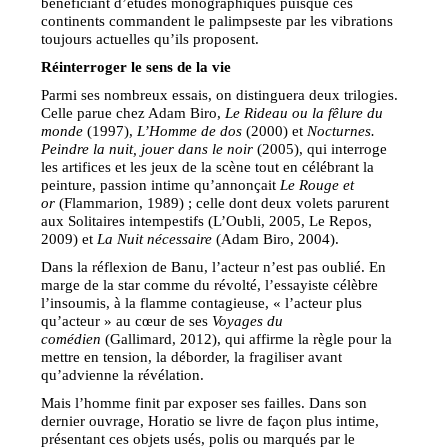
bénéficiant d’études monographiques puisque ces
continents commandent le palimpseste par les vibrations
toujours actuelles qu’ils proposent.
Réinterroger le sens de la vie
Parmi ses nombreux essais, on distinguera deux trilogies.
Celle parue chez Adam Biro,
Le Rideau ou la fêlure du
monde
(1997),
L’Homme de dos
(2000) et
Nocturnes.
Peindre la nuit, jouer dans le noir
(2005), qui interroge
les artifices et les jeux de la scène tout en célébrant la
peinture, passion intime qu’annonçait
Le Rouge et
or
(Flammarion, 1989) ; celle dont deux volets parurent
aux Solitaires intempestifs (L’Oubli, 2005, Le Repos,
2009) et
La Nuit nécessaire
(Adam Biro, 2004).
Dans la réflexion de Banu, l’acteur n’est pas oublié. En
marge de la star comme du révolté, l’essayiste célèbre
l’insoumis, à la flamme contagieuse, « l’acteur plus
qu’acteur » au cœur de ses
Voyages du
comédien
(Gallimard, 2012), qui affirme la règle pour la
mettre en tension, la déborder, la fragiliser avant
qu’advienne la révélation.
Mais l’homme finit par exposer ses failles. Dans son
dernier ouvrage, Horatio se livre de façon plus intime,
présentant ces objets usés, polis ou marqués par le