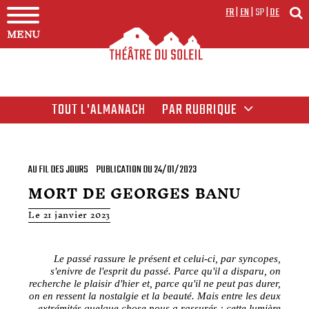
FR
|
EN
|
SP
|
DE
MENU
TOUT L'ALMANACH
PAR RUBRIQUE
AU FIL DES JOURS
PUBLICATION DU 24/01/2023
MORT DE GEORGES BANU
Le 21 janvier 2023
Le passé rassure le présent et celui-ci, par syncopes,
s'enivre de l'esprit du passé. Parce qu'il a disparu, on
recherche le plaisir d'hier et, parce qu'il ne peut pas durer,
on en ressent la nostalgie et la beauté. Mais entre les deux
extrémités quelque chose nous a rassurés : cette lumière