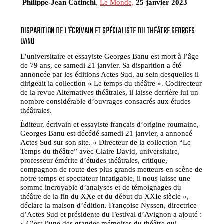
Philippe-Jean Catinchi
,
Le Monde,
25 janvier 2023
DISPARITION DE L’ÉCRIVAIN ET SPÉCIALISTE DU THÉÂTRE GEORGES
BANU
L’universitaire et essayiste Georges Banu est mort à l’âge
de 79 ans, ce samedi 21 janvier. Sa disparition a été
annoncée par les éditions Actes Sud, au sein desquelles il
dirigeait la collection « Le temps du théâtre ». Codirecteur
de la revue Alternatives théâtrales, il laisse derrière lui un
nombre considérable d’ouvrages consacrés aux études
théâtrales.
Éditeur, écrivain et essayiste français d’origine roumaine,
Georges Banu est décédé samedi 21 janvier, a annoncé
Actes Sud sur son site. « Directeur de la collection “Le
Temps du théâtre” avec Claire David, universitaire,
professeur émérite d’études théâtrales, critique,
compagnon de route des plus grands metteurs en scène de
notre temps et spectateur infatigable, il nous laisse une
somme incroyable d’analyses et de témoignages du
théâtre de la fin du XXe et du début du XXIe siècle »,
déclare la maison d’édition. Françoise Nyssen, directrice
d’Actes Sud et présidente du Festival d’Avignon a ajouté :
« C’est l’une des grandes mémoires du théâtre qui