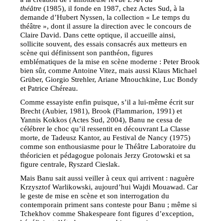
théâtre
(1985), il fonde en 1987, chez Actes Sud, à la
demande d’Hubert Nyssen, la collection « Le temps du
théâtre », dont il assure la direction avec le concours de
Claire David. Dans cette optique, il accueille ainsi,
sollicite souvent, des essais consacrés aux metteurs en
scène qui définissent son panthéon, figures
emblématiques de la mise en scène moderne : Peter Brook
bien sûr, comme Antoine Vitez, mais aussi Klaus Michael
Grüber, Giorgio Strehler, Ariane Mnouchkine, Luc Bondy
et Patrice Chéreau.
Comme essayiste enfin puisque, s’il a lui-même écrit sur
Brecht (Aubier, 1981), Brook (Flammarion, 1991) et
Yannis Kokkos (Actes Sud, 2004), Banu ne cessa de
célébrer le choc qu’il ressentit en découvrant La Classe
morte, de Tadeusz Kantor, au Festival de Nancy (1975)
comme son enthousiasme pour le Théâtre Laboratoire du
théoricien et pédagogue polonais Jerzy Grotowski et sa
figure centrale, Ryszard Cieslak.
Mais Banu sait aussi veiller à ceux qui arrivent : naguère
Krzysztof Warlikowski, aujourd’hui Wajdi Mouawad. Car
le geste de mise en scène et son interrogation du
contemporain priment sans conteste pour Banu ; même si
Tchekhov comme Shakespeare font figures d’exception,