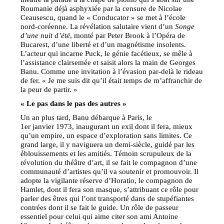
Roumanie déjà asphyxiée par la censure de Nicolae
Ceausescu, quand le « Conducator » se met à l’école
nord-coréenne. La révélation salutaire vient d’un
Songe
d’une nuit d’été
, monté par Peter Brook à l’Opéra de
Bucarest, d’une liberté et d’un magnétisme insolents.
L’acteur qui incarne Puck, le génie facétieux, se mêle à
l’assistance clairsemée et saisit alors la main de Georges
Banu. Comme une invitation à l’évasion par-delà le rideau
de fer. « Je me suis dit qu’il était temps de m’affranchir de
la peur de partir. »
« Le pas dans le pas des autres »
Un an plus tard, Banu débarque à Paris, le
1er janvier 1973, inaugurant un exil dont il fera, mieux
qu’un empire, un espace d’exploration sans limites. Ce
grand large, il y naviguera un demi-siècle, guidé par les
éblouissements et les amitiés. Témoin scrupuleux de la
révolution du théâtre d’art, il se fait le compagnon d’une
communauté d’artistes qu’il va soutenir et promouvoir. Il
adopte la vigilante réserve d’Horatio, le compagnon de
Hamlet, dont il fera son masque, s’attribuant ce rôle pour
parler des êtres qui l’ont transporté dans de stupéfiantes
contrées dont il se fait le guide. Un rôle de passeur
essentiel pour celui qui aime citer son ami Antoine