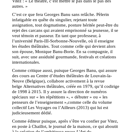
Vitez : « Le théâtre, c’est mettre le pas dans le pas des
autres. »
C’est ce que fera Georges Banu sans relâche. Pèlerin
infatigable en quête du singulier, rejetant toute
assignation, tout dogmatisme, posture héritée peut-être du
rejet des carcans qui avaient emprisonné sa jeunesse, il se
veut témoin et passeur. En tant que professeur, à
l’université Paris-III-Sorbonne-Nouvelle, où il enseigne
les études théâtrales. Tout comme celle qui devient alors
son épouse, Monique Banu-Borie. En sa compagnie, il
suit, avec une assiduité gourmande, festivals et créations
internationales.
Comme critique aussi, puisque Georges Banu, qui assure
des cours au Centre d’études théâtrales de Louvain-la-
Neuve (Belgique), collabore activement à la revue
belge Alternatives théâtrales, créée en 1979, qu’il codirige
de 1998 à 2015. Il y assure la direction de numéros
spéciaux sur « les répétitions », « débuter » ou « les
penseurs de l’enseignement »,comme celle du volume
collectif Les Voyages ou l’Ailleurs (2013) qui lui est
judicieusement dédié.
Comme éditeur puisque, après s’être vu confier par Vitez,
en poste à Chaillot, le journal de la maison, ce qui aboutit
à la création de l’ambitieuse revue
L’Art du