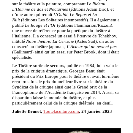
sur le théâtre et la peinture, comprenant
Le Rideau,
L’Homme de dos
et
Nocturnes
(éditions Adam Biro), et
d’une autre qui réunit
L’Oubli, Le Repos
et
La
Nuit
(éditions Les Solitaires intempestifs). Il a également a
publié
Le Rouge et l’Or
(éditions Flammarion/Rizzoli),
une œuvre de référence pour la poétique du théâtre à
l’italienne. Il a consacré un essai à l’œuvre de Tchekhov,
intitulé
Notre théâtre
,
La Cerisaie
(Actes Sud), un autre
consacré au théâtre japonais,
L’Acteur qui ne revient pas
(Gallimard) ainsi qu’un essai sur Peter Brook, dont il était
spécialiste.
Le Théâtre sortie de secours, publié en 1984, lui a valu le
prix de la critique dramatique. Georges Banu était
président du Prix Europe pour le théâtre et avait lui-même
reçu trois fois le prix du meilleur livre sur le théâtre du
Syndicat de la critique ainsi que le Grand prix de la
Francophonie de l’Académie française en 2014. Aussi, sa
disparition laisse le monde du théâtre, et plus
particulièrement celui de la critique théâtrale, en deuil.
Juliette Brunet,
Toutelaculture.com
, 24 janvier 2023