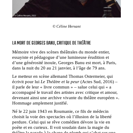
© Céline Hersant
LA MORT DE GEORGES BANU, CRITIQUE DE THÉÂTRE
Mémoire vive des scènes théâtrales du monde entier,
essayiste et pédagogue d’une lumineuse érudition et
d’une générosité inouïe, Georges Banu est mort, à Paris,
dans la nuit du 20 au 21 janvier, à l’âge de 79 ans.
Le metteur en scène allemand Thomas Ostermeier, qui
écrivit pour lui
Le Théâtre et la peur
(Actes Sud, 2016) –
il parle de leur « livre commun » – salue celui qui « a
accompagné le travail des artistes avec critique et amour,
devenant ainsi une archive vivante du théâtre européen ».
Hommage amplement justifié.
Né le 22 juin 1943 en Roumanie, ce fils de médecin
choisit la voie des spectacles où l’illusion de la liberté
perdure. Celui qui se rêve comédien dévore la vie en
poète et en curieux. Il voit soudain dans la magie du
théâtre la parade à la chape de plomb qui s’abat sur une