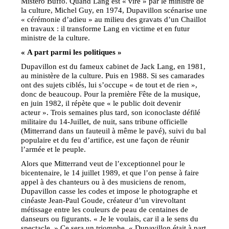
Mistero Buffo. Quand Lang est « viré » par le ministre de
la culture, Michel Guy, en 1974, Dupavillon scénarise une
« cérémonie d’adieu » au milieu des gravats d’un Chaillot
en travaux : il transforme Lang en victime et en futur
ministre de la culture.
« A part parmi les politiques »
Dupavillon est du fameux cabinet de Jack Lang, en 1981,
au ministère de la culture. Puis en 1988. Si ses camarades
ont des sujets ciblés, lui s’occupe « de tout et de rien »,
donc de beaucoup. Pour la première Fête de la musique,
en juin 1982, il répète que « le public doit devenir
acteur ». Trois semaines plus tard, son iconoclaste défilé
militaire du 14-Juillet, de nuit, sans tribune officielle
(Mitterrand dans un fauteuil à même le pavé), suivi du bal
populaire et du feu d’artifice, est une façon de réunir
l’armée et le peuple.
Alors que Mitterrand veut de l’exceptionnel pour le
bicentenaire, le 14 juillet 1989, et que l’on pense à faire
appel à des chanteurs ou à des musiciens de renom,
Dupavillon casse les codes et impose le photographe et
cinéaste Jean-Paul Goude, créateur d’un virevoltant
métissage entre les couleurs de peau de centaines de
danseurs ou figurants. « Je le voulais, car il a le sens du
spectacle. » Ce sera un triomphe. « Dupavillon était à part