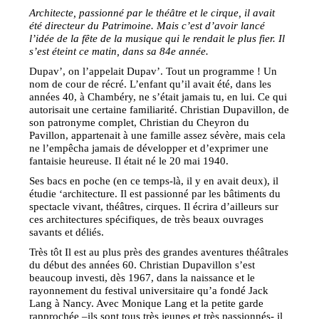
Architecte, passionné par le théâtre et le cirque, il avait
été directeur du Patrimoine. Mais c’est d’avoir lancé
l’idée de la fête de la musique qui le rendait le plus fier. Il
s’est éteint ce matin, dans sa 84e année.
Dupav’, on l’appelait Dupav’. Tout un programme ! Un
nom de cour de récré. L’enfant qu’il avait été, dans les
années 40, à Chambéry, ne s’était jamais tu, en lui. Ce qui
autorisait une certaine familiarité. Christian Dupavillon, de
son patronyme complet, Christian du Cheyron du
Pavillon, appartenait à une famille assez sévère, mais cela
ne l’empêcha jamais de développer et d’exprimer une
fantaisie heureuse. Il était né le 20 mai 1940.
Ses bacs en poche (en ce temps-là, il y en avait deux), il
étudie ‘architecture. Il est passionné par les bâtiments du
spectacle vivant, théâtres, cirques. Il écrira d’ailleurs sur
ces architectures spécifiques, de très beaux ouvrages
savants et déliés.
Très tôt Il est au plus près des grandes aventures théâtrales
du début des années 60. Christian Dupavillon s’est
beaucoup investi, dès 1967, dans la naissance et le
rayonnement du festival universitaire qu’a fondé Jack
Lang à Nancy. Avec Monique Lang et la petite garde
rapprochée –ils sont tous très jeunes et très passionnés- il