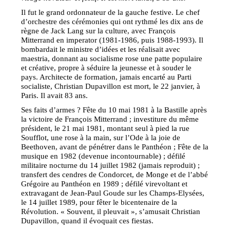
Il fut le grand ordonnateur de la gauche festive. Le chef
d’orchestre des cérémonies qui ont rythmé les dix ans de
règne de Jack Lang sur la culture, avec François
Mitterrand en imperator (1981-1986, puis 1988-1993). Il
bombardait le ministre d’idées et les réalisait avec
maestria, donnant au socialisme rose une patte populaire
et créative, propre à séduire la jeunesse et à souder le
pays. Architecte de formation, jamais encarté au Parti
socialiste, Christian Dupavillon est mort, le 22 janvier, à
Paris. Il avait 83 ans.
Ses faits d’armes ? Fête du 10 mai 1981 à la Bastille après
la victoire de François Mitterrand ; investiture du même
président, le 21 mai 1981, montant seul à pied la rue
Soufflot, une rose à la main, sur l’Ode à la joie de
Beethoven, avant de pénétrer dans le Panthéon ; Fête de la
musique en 1982 (devenue incontournable) ; défilé
militaire nocturne du 14 juillet 1982 (jamais reproduit) ;
transfert des cendres de Condorcet, de Monge et de l’abbé
Grégoire au Panthéon en 1989 ; défilé virevoltant et
extravagant de Jean-Paul Goude sur les Champs-Elysées,
le 14 juillet 1989, pour fêter le bicentenaire de la
Révolution. « Souvent, il pleuvait », s’amusait Christian
Dupavillon, quand il évoquait ces fiestas.