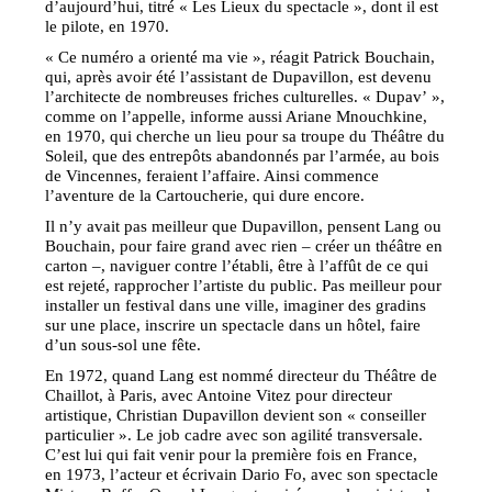
d’aujourd’hui, titré « Les Lieux du spectacle », dont il est
le pilote, en 1970.
« Ce numéro a orienté ma vie », réagit Patrick Bouchain,
qui, après avoir été l’assistant de Dupavillon, est devenu
l’architecte de nombreuses friches culturelles. « Dupav’ »,
comme on l’appelle, informe aussi Ariane Mnouchkine,
en 1970, qui cherche un lieu pour sa troupe du Théâtre du
Soleil, que des entrepôts abandonnés par l’armée, au bois
de Vincennes, feraient l’affaire. Ainsi commence
l’aventure de la Cartoucherie, qui dure encore.
Il n’y avait pas meilleur que Dupavillon, pensent Lang ou
Bouchain, pour faire grand avec rien – créer un théâtre en
carton –, naviguer contre l’établi, être à l’affût de ce qui
est rejeté, rapprocher l’artiste du public. Pas meilleur pour
installer un festival dans une ville, imaginer des gradins
sur une place, inscrire un spectacle dans un hôtel, faire
d’un sous-sol une fête.
En 1972, quand Lang est nommé directeur du Théâtre de
Chaillot, à Paris, avec Antoine Vitez pour directeur
artistique, Christian Dupavillon devient son « conseiller
particulier ». Le job cadre avec son agilité transversale.
C’est lui qui fait venir pour la première fois en France,
en 1973, l’acteur et écrivain Dario Fo, avec son spectacle