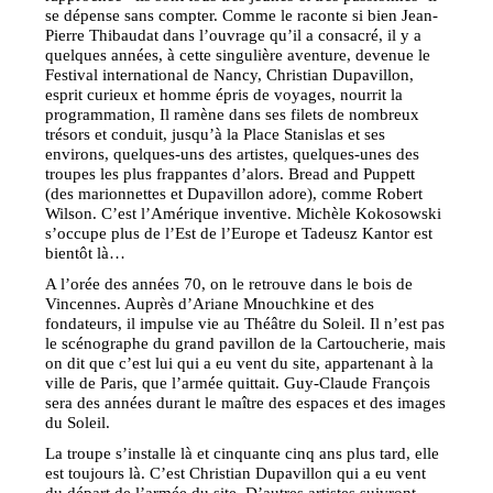
se dépense sans compter. Comme le raconte si bien Jean-
Pierre Thibaudat dans l’ouvrage qu’il a consacré, il y a
quelques années, à cette singulière aventure, devenue le
Festival international de Nancy, Christian Dupavillon,
esprit curieux et homme épris de voyages, nourrit la
programmation, Il ramène dans ses filets de nombreux
trésors et conduit, jusqu’à la Place Stanislas et ses
environs, quelques-uns des artistes, quelques-unes des
troupes les plus frappantes d’alors. Bread and Puppett
(des marionnettes et Dupavillon adore), comme Robert
Wilson. C’est l’Amérique inventive. Michèle Kokosowski
s’occupe plus de l’Est de l’Europe et Tadeusz Kantor est
bientôt là…
A l’orée des années 70, on le retrouve dans le bois de
Vincennes. Auprès d’Ariane Mnouchkine et des
fondateurs, il impulse vie au Théâtre du Soleil. Il n’est pas
le scénographe du grand pavillon de la Cartoucherie, mais
on dit que c’est lui qui a eu vent du site, appartenant à la
ville de Paris, que l’armée quittait. Guy-Claude François
sera des années durant le maître des espaces et des images
du Soleil.
La troupe s’installe là et cinquante cinq ans plus tard, elle
est toujours là. C’est Christian Dupavillon qui a eu vent
du départ de l’armée du site. D’autres artistes suivront