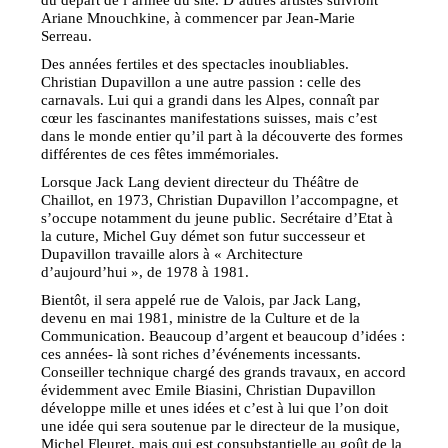
Ariane Mnouchkine, à commencer par Jean-Marie
Serreau.
Des années fertiles et des spectacles inoubliables.
Christian Dupavillon a une autre passion : celle des
carnavals. Lui qui a grandi dans les Alpes, connaît par
cœur les fascinantes manifestations suisses, mais c’est
dans le monde entier qu’il part à la découverte des formes
différentes de ces fêtes immémoriales.
Lorsque Jack Lang devient directeur du Théâtre de
Chaillot, en 1973, Christian Dupavillon l’accompagne, et
s’occupe notamment du jeune public. Secrétaire d’Etat à
la cuture, Michel Guy démet son futur successeur et
Dupavillon travaille alors à « Architecture
d’aujourd’hui », de 1978 à 1981.
Bientôt, il sera appelé rue de Valois, par Jack Lang,
devenu en mai 1981, ministre de la Culture et de la
Communication. Beaucoup d’argent et beaucoup d’idées :
ces années- là sont riches d’événements incessants.
Conseiller technique chargé des grands travaux, en accord
évidemment avec Emile Biasini, Christian Dupavillon
développe mille et unes idées et c’est à lui que l’on doit
une idée qui sera soutenue par le directeur de la musique,
Michel Fleuret, mais qui est consubstantielle au goût de la