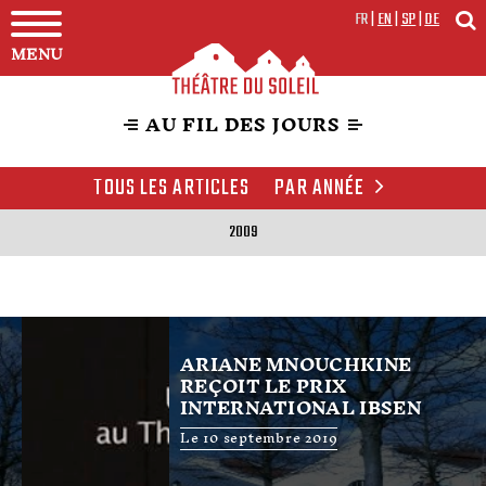
FR
|
EN
|
SP
|
DE
MENU
AU FIL DES JOURS
TOUS LES ARTICLES
PAR ANNÉE
2009
ARIANE MNOUCHKINE
REÇOIT LE PRIX
INTERNATIONAL IBSEN
Le 10 septembre 2019