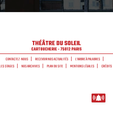
THÉÂTRE DU SOLEIL
CARTOUCHERIE - 75012 PARIS
CONTACTEZ-NOUS
RECEVOIR NOS ACTUALITÉS
L'ARBRE À PALABRES
LES STAGES
NOS ARCHIVES
PLAN DU SITE
MENTIONS LÉGALES
CRÉDITS