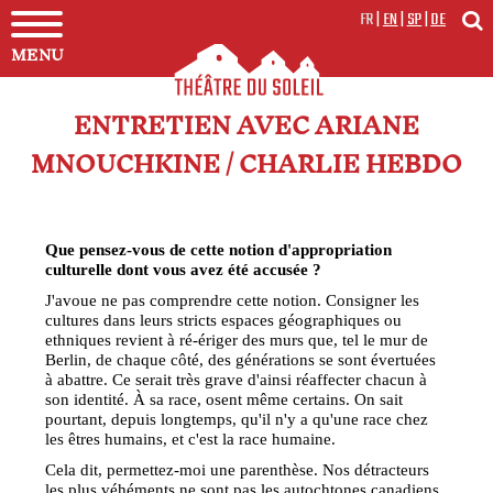
FR
|
EN
|
SP
|
DE
MENU
ENTRETIEN AVEC ARIANE
MNOUCHKINE / CHARLIE HEBDO
Que pensez-vous de cette notion d'appropriation
culturelle dont vous avez été accusée ?
J'avoue ne pas comprendre cette notion. Consigner les
cultures dans leurs stricts espaces géographiques ou
ethniques revient à ré-ériger des murs que, tel le mur de
Berlin, de chaque côté, des générations se sont évertuées
à abattre. Ce serait très grave d'ainsi réaffecter chacun à
son identité. À sa race, osent même certains. On sait
pourtant, depuis longtemps, qu'il n'y a qu'une race chez
les êtres humains, et c'est la race humaine.
Cela dit, permettez-moi une parenthèse. Nos détracteurs
les plus véhéments ne sont pas les autochtones canadiens