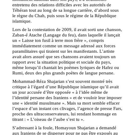
entretenu des relations difficiles avec les autorités de
Téhéran tout au long de sa longue carrière, d’abord sous
le règne du Chah, puis sous le régime de la République
islamique.
Lors de la contestation de 2009, il avait sorti une chanson,
Zaban-é Atache (Langage du feu), dans laquelle il lançait
un « Laisse ton fusil à terre mon frère », compris
immédiatement comme un message adressé aux forces
paramilitaires qui tiraient sur les manifestants. L’artiste
avait alors assuré que ses chansons avaient toujours un
rapport avec la situation politique et sociale du pays,
même lorsqu’il chantait les poèmes lyriques de Hafez ou
Rumi, deux des plus grands poètes de langue persane.
Mohammad-Réza Shajarian s’est souvent montré très
critique à l’égard d’une République islamique qu’il avait
un jour accusée d’être opposée « à l’idée même de
l’identité persane des Iraniens » et de vouloir leur imposer
une « identité musulmane ». Mais sa mort semble effacer
l’espace d’un instant ces clivages, l’agence de presse Fars,
proche des ultraconservateurs, lui rendant hommage en
titrant : « L’oiseau de l’aube s’est tu ».
S’adressant à la foule, Homayoun Shajarian a demandé
aux Iraniens de se disperser pour ne pas être exposés au