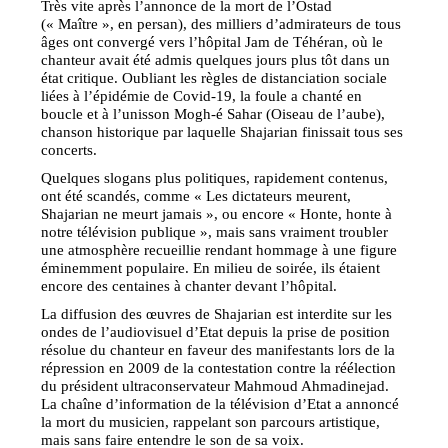
Très vite après l’annonce de la mort de l’Ostad
(« Maître », en persan), des milliers d’admirateurs de tous
âges ont convergé vers l’hôpital Jam de Téhéran, où le
chanteur avait été admis quelques jours plus tôt dans un
état critique. Oubliant les règles de distanciation sociale
liées à l’épidémie de Covid-19, la foule a chanté en
boucle et à l’unisson Mogh-é Sahar (Oiseau de l’aube),
chanson historique par laquelle Shajarian finissait tous ses
concerts.
Quelques slogans plus politiques, rapidement contenus,
ont été scandés, comme « Les dictateurs meurent,
Shajarian ne meurt jamais », ou encore « Honte, honte à
notre télévision publique », mais sans vraiment troubler
une atmosphère recueillie rendant hommage à une figure
éminemment populaire. En milieu de soirée, ils étaient
encore des centaines à chanter devant l’hôpital.
La diffusion des œuvres de Shajarian est interdite sur les
ondes de l’audiovisuel d’Etat depuis la prise de position
résolue du chanteur en faveur des manifestants lors de la
répression en 2009 de la contestation contre la réélection
du président ultraconservateur Mahmoud Ahmadinejad.
La chaîne d’information de la télévision d’Etat a annoncé
la mort du musicien, rappelant son parcours artistique,
mais sans faire entendre le son de sa voix.