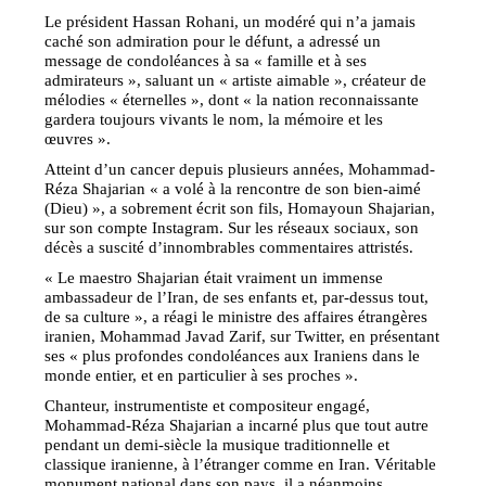
Le président Hassan Rohani, un modéré qui n’a jamais
caché son admiration pour le défunt, a adressé un
message de condoléances à sa « famille et à ses
admirateurs », saluant un « artiste aimable », créateur de
mélodies « éternelles », dont « la nation reconnaissante
gardera toujours vivants le nom, la mémoire et les
œuvres ».
Atteint d’un cancer depuis plusieurs années, Mohammad-
Réza Shajarian « a volé à la rencontre de son bien-aimé
(Dieu) », a sobrement écrit son fils, Homayoun Shajarian,
sur son compte Instagram. Sur les réseaux sociaux, son
décès a suscité d’innombrables commentaires attristés.
« Le maestro Shajarian était vraiment un immense
ambassadeur de l’Iran, de ses enfants et, par-dessus tout,
de sa culture », a réagi le ministre des affaires étrangères
iranien, Mohammad Javad Zarif, sur Twitter, en présentant
ses « plus profondes condoléances aux Iraniens dans le
monde entier, et en particulier à ses proches ».
Chanteur, instrumentiste et compositeur engagé,
Mohammad-Réza Shajarian a incarné plus que tout autre
pendant un demi-siècle la musique traditionnelle et
classique iranienne, à l’étranger comme en Iran. Véritable
monument national dans son pays, il a néanmoins