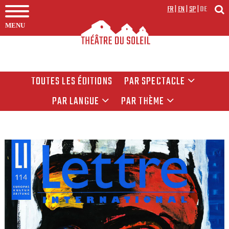
FR
|
EN
|
SP
|
DE
MENU
TOUTES LES ÉDITIONS
PAR SPECTACLE
PAR LANGUE
PAR THÈME