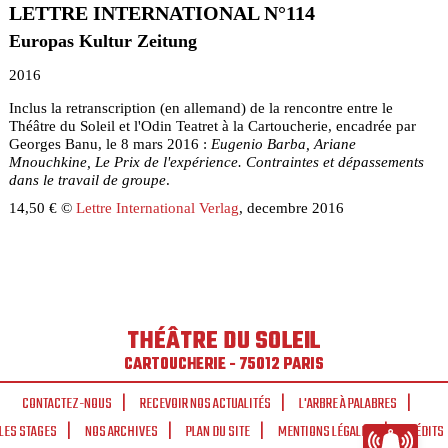
LETTRE INTERNATIONAL N°114
Europas Kultur Zeitung
2016
Inclus la retranscription (en allemand) de la rencontre entre le
Théâtre du Soleil et l'Odin Teatret à la Cartoucherie, encadrée par
Georges Banu, le 8 mars 2016 :
Eugenio Barba, Ariane
Mnouchkine, Le Prix de l'expérience. Contraintes et dépassements
dans le travail de groupe
.
14,50 € ©
Lettre International Verlag
, decembre 2016
THÉÂTRE DU SOLEIL
CARTOUCHERIE - 75012 PARIS
CONTACTEZ-NOUS
RECEVOIR NOS ACTUALITÉS
L'ARBRE À PALABRES
LES STAGES
NOS ARCHIVES
PLAN DU SITE
MENTIONS LÉGALES
CRÉDITS